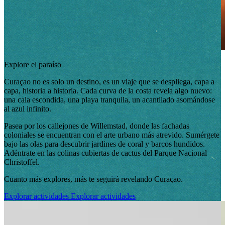
Explore el paraíso
Curaçao no es solo un destino, es un viaje que se despliega, capa a
capa, historia a historia. Cada curva de la costa revela algo nuevo:
una cala escondida, una playa tranquila, un acantilado asomándose
al azul infinito.
Pasea por los callejones de Willemstad, donde las fachadas
coloniales se encuentran con el arte urbano más atrevido. Sumérgete
bajo las olas para descubrir jardines de coral y barcos hundidos.
Adéntrate en las colinas cubiertas de cactus del Parque Nacional
Christoffel.
Cuanto más explores, más te seguirá revelando Curaçao.
Explorar actividades
Explorar actividades