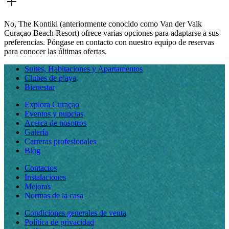
No, The Kontiki (anteriormente conocido como Van der Valk
Curaçao Beach Resort) ofrece varias opciones para adaptarse a sus
preferencias. Póngase en contacto con nuestro equipo de reservas
para conocer las últimas ofertas.
Suites, Habitaciones y Apartamentos
Clubes de playa
Bienestar
Explora Curaçao
Eventos y nupcias
Acerca de nosotros
Galería
Carreras profesionales
Blog
Contactos
Instalaciones
Mejoras
Normas de la casa
Condiciones generales de venta
Política de privacidad