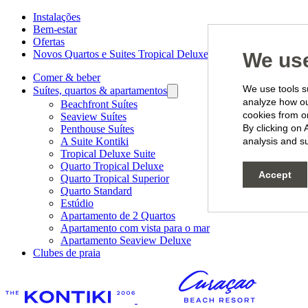
Instalações
Bem-estar
Ofertas
Novos Quartos e Suites Tropical Deluxe
We use
Comer & beber
We use tools su
Suítes, quartos & apartamentos
analyze how our
Beachfront Suítes
cookies from o
Seaview Suítes
By clicking on 
Penthouse Suítes
A Suite Kontiki
analysis and su
Tropical Deluxe Suite
Quarto Tropical Deluxe
Accept
Quarto Tropical Superior
Quarto Standard
Estúdio
Apartamento de 2 Quartos
Apartamento com vista para o mar
Apartamento Seaview Deluxe
Clubes de praia