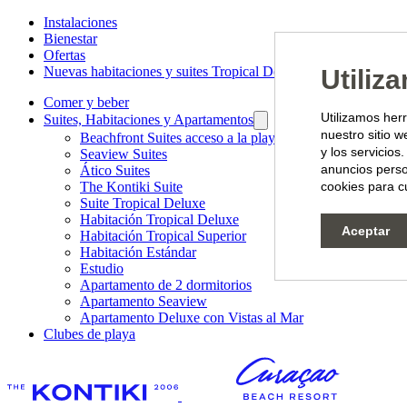
Instalaciones
Bienestar
Ofertas
Nuevas habitaciones y suites Tropical Deluxe
Utiliz
Comer y beber
Utilizamos her
Suites, Habitaciones y Apartamentos
nuestro sitio w
Beachfront Suites acceso a la playa
y los servicio
Seaview Suites
anuncios perso
Ático Suites
The Kontiki Suite
cookies para cu
Suite Tropical Deluxe
Habitación Tropical Deluxe
Aceptar
Habitación Tropical Superior
Habitación Estándar
Estudio
Apartamento de 2 dormitorios
Apartamento Seaview
Apartamento Deluxe con Vistas al Mar
Clubes de playa