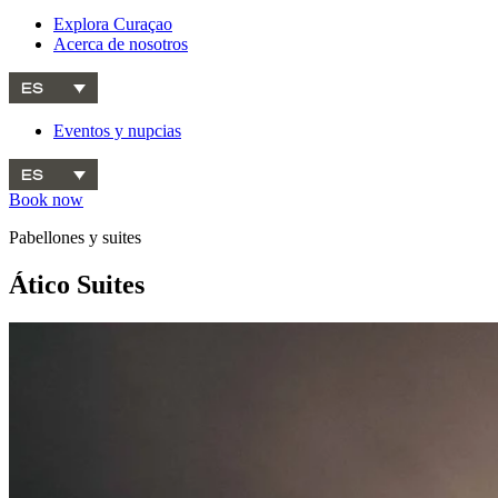
Explora Curaçao
Acerca de nosotros
ES
Eventos y nupcias
ES
Book now
Pabellones y suites
Ático Suites