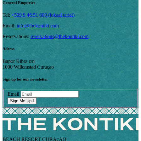
General Enquiries
Tel:
+599 9 46 51 600 (lokaal tarief)
Email:
info@thekontiki.com
Reservations:
reservations@thekontiki.com
Adress
Bapor Kibra z/n
1000 Willemstad Curaçao
Sign up for our newsletter
Email
Sign Me Up !
BEACH RESORT CURAçAO