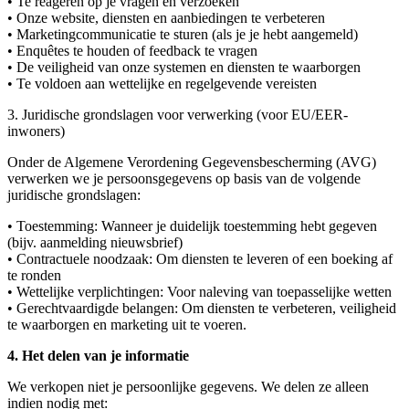
•
Te reageren op je vragen en verzoeken
•
Onze website, diensten en aanbiedingen te verbeteren
•
Marketingcommunicatie te sturen (als je je hebt aangemeld)
•
Enquêtes te houden of feedback te vragen
•
De veiligheid van onze systemen en diensten te waarborgen
•
Te voldoen aan wettelijke en regelgevende vereisten
3. Juridische grondslagen voor verwerking (voor EU/EER-
inwoners)
Onder de Algemene Verordening Gegevensbescherming (AVG)
verwerken we je persoonsgegevens op basis van de volgende
juridische grondslagen:
•
Toestemming
: Wanneer je duidelijk toestemming hebt gegeven
(bijv. aanmelding nieuwsbrief)
•
Contractuele noodzaak
: Om diensten te leveren of een boeking af
te ronden
•
Wettelijke verplichtingen
: Voor naleving van toepasselijke wetten
•
Gerechtvaardigde belangen
: Om diensten te verbeteren, veiligheid
te waarborgen en marketing uit te voeren.
4. Het delen van je informatie
We verkopen
niet
je persoonlijke gegevens. We delen ze alleen
indien nodig met: