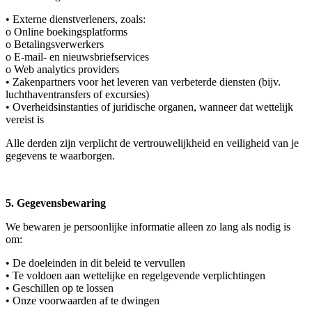
•
Externe dienstverleners
, zoals:
o
Online boekingsplatforms
o
Betalingsverwerkers
o
E-mail- en nieuwsbriefservices
o
Web analytics providers
•
Zakenpartners
voor het leveren van verbeterde diensten (bijv.
luchthaventransfers of excursies)
•
Overheidsinstanties
of juridische organen, wanneer dat wettelijk
vereist is
Alle derden zijn verplicht de vertrouwelijkheid en veiligheid van je
gegevens te waarborgen.
5. Gegevensbewaring
We bewaren je persoonlijke informatie alleen zo lang als nodig is
om:
•
De doeleinden in dit beleid te vervullen
•
Te voldoen aan wettelijke en regelgevende verplichtingen
•
Geschillen op te lossen
•
Onze voorwaarden af te dwingen