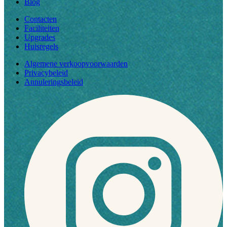
Blog
Contacten
Faciliteiten
Upgrades
Huisregels
Algemene verkoopvoorwaarden
Privacybeleid
Annuleringsbeleid