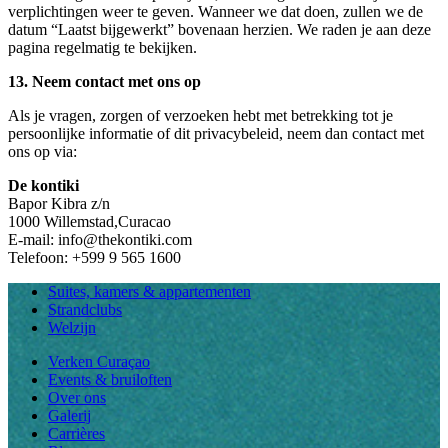
verplichtingen weer te geven. Wanneer we dat doen, zullen we de
datum “Laatst bijgewerkt” bovenaan herzien. We raden je aan deze
pagina regelmatig te bekijken.
13. Neem contact met ons op
Als je vragen, zorgen of verzoeken hebt met betrekking tot je
persoonlijke informatie of dit privacybeleid, neem dan contact met
ons op via:
De kontiki
Bapor
Kibra
z/n
1000 Willemstad,
Curacao
E-mail:
info@thekontiki.com
Telefoon:
+599 9 565 1600
Suites, kamers & appartementen
Strandclubs
Welzijn
Verken Curaçao
Events & bruiloften
Over ons
Galerij
Carrières