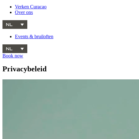
Verken Curaçao
Over ons
NL
Events & bruiloften
NL
Book now
Privacybeleid