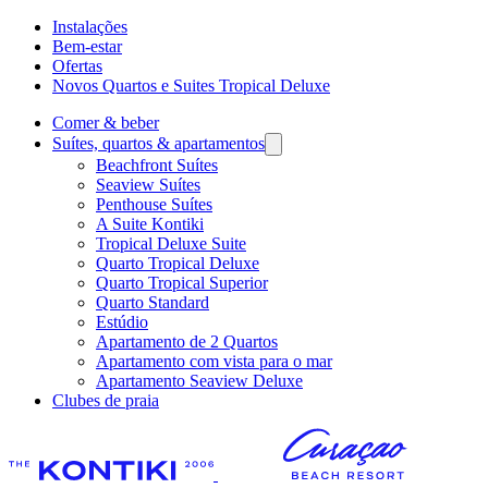
Instalações
Bem-estar
Ofertas
Novos Quartos e Suites Tropical Deluxe
Comer & beber
Suítes, quartos & apartamentos
Beachfront Suítes
Seaview Suítes
Penthouse Suítes
A Suite Kontiki
Tropical Deluxe Suite
Quarto Tropical Deluxe
Quarto Tropical Superior
Quarto Standard
Estúdio
Apartamento de 2 Quartos
Apartamento com vista para o mar
Apartamento Seaview Deluxe
Clubes de praia