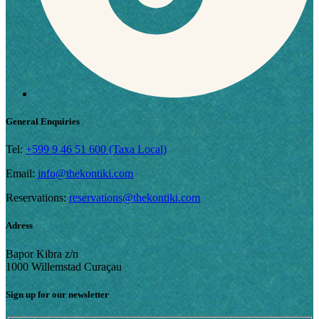
General Enquiries
Tel:
+599 9 46 51 600 (Taxa Local)
Email:
info@thekontiki.com
Reservations:
reservations@thekontiki.com
Adress
Bapor Kibra z/n
1000 Willemstad Curaçau
Sign up for our newsletter